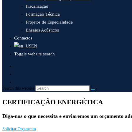
Fiscalização
Formação Técnica
Projetos de Especialidade
Ensaios Acústicos
Contactos
EN
Toggle website search
Search this website
CERTIFICAÇÃO ENERGÉTICA
Diga-nos o que necessita e enviaremos um orçamento ade
Solicitar Orçamento